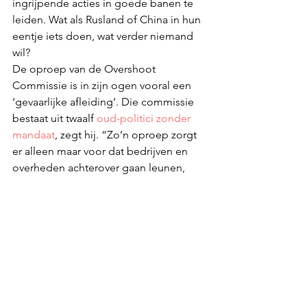
ingrijpende acties in goede banen te 
leiden. Wat als Rusland of China in hun 
eentje iets doen, wat verder niemand 
wil?
De oproep van de Overshoot 
Commissie is in zijn ogen vooral een 
‘gevaarlijke afleiding’. Die commissie 
bestaat uit twaalf 
oud-politici zonder 
mandaat
, zegt hij. “Zo’n oproep zorgt 
er alleen maar voor dat bedrijven en 
overheden achterover gaan leunen, 
hopend dat in 2050 één of andere 
Willie Wortel iets bedacht heeft om de 
opwarming teniet te doen.”
The article was published by Trouw.
PRESS
IN THE NEWS