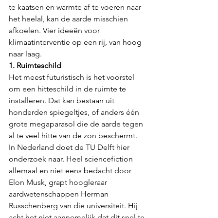
te kaatsen en warmte af te voeren naar 
het heelal, kan de aarde misschien 
afkoelen. Vier ideeën voor 
klimaatinterventie op een rij, van hoog 
naar laag.
1. Ruimteschild
Het meest futuristisch is het voorstel 
om een hitteschild in de ruimte te 
installeren. Dat kan bestaan uit 
honderden spiegeltjes, of anders één 
grote megaparasol die de aarde tegen 
al te veel hitte van de zon beschermt. 
In Nederland doet de TU Delft hier 
onderzoek naar. Heel sciencefiction 
allemaal en niet eens bedacht door 
Elon Musk, grapt hoogleraar 
aardwetenschappen Herman 
Russchenberg van die universiteit. Hij 
acht het niet aannemelijk dat dit snel te 